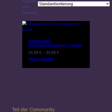
Ergebnis
wird
angezeigt
Individuelles
Frühlingshalsband für Hunde
Preisspanne:
24,99
€
–
34,99
€
24,99 €
Select options
bis
34,99 €
Teil der Community