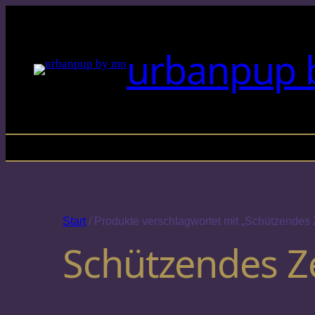
Beratungen finden ausschl
urbanpup 
Start
/ Produkte verschlagwortet mit „Schützendes
Schützendes Z