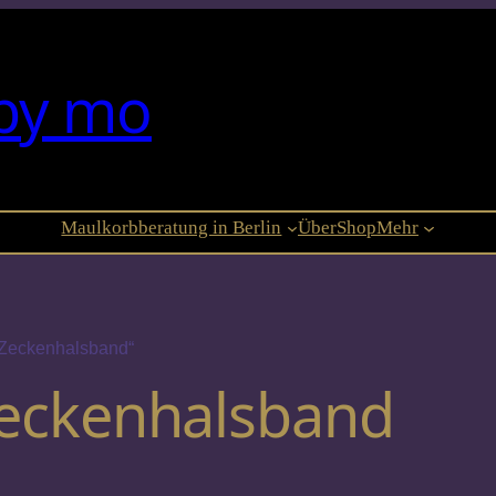
ießlich im Hundezentrum Berlin, Tauroggener Str. 39, 10
by mo
Maulkorbberatung in Berlin
Über
Shop
Mehr
 Zeckenhalsband“
eckenhalsband