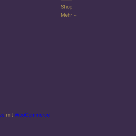
Shop
Mehr
ss
mit
WooCommerce