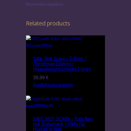
Rezension abgeben.
Related products
Safe, Not Scary – T-Shirt |
Christmas-Edition |
Heavyweight Unisex T-Shirt
39,99
€
Ausführung wählen
SAFE, NOT SCARY – Tote Bag
mit Statement + Hilfe für
Hunde in Not