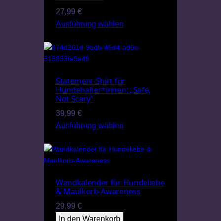
27,99
€
Ausführung wählen
Statement-Shirt für
Hundehalter*innen: „Safe,
Not Scary“
39,99
€
Ausführung wählen
Wandkalender für Hundeliebe
& Maulkorb-Awareness
29,99
€
In den Warenkorb