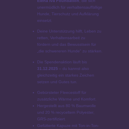
Elena Iva Foundation
, die sich
o
unermüdlich für verhaltensauffällige
o
Hunde, Tierschutz und Aufklärung
d
einsetzt.
i
Deine Unterstützung hilft, Leben zu
e
retten, Verhaltensarbeit zu
|
fördern und das Bewusstsein für
U
„die schwereren Hunde“ zu stärken.
n
i
Die Spendenaktion läuft bis
s
31.12.2025
– du kannst also
e
gleichzeitig ein starkes Zeichen
x
setzen und Gutes tun.
M
e
Gebürsteter Fleecestoff für
n
zusätzliche Wärme und Komfort.
g
Hergestellt aus 80 % Baumwolle
e
und 20 % recyceltem Polyester,
GRS-zertifiziert.
Gefütterte Kapuze mit Ton-in-Ton-