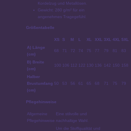
Kordelzug und Metallösen.
Gewicht: 280 g/m² für ein
angenehmes Tragegefühl.
Größentabelle
XS
S
M
L
XL
XXL
3XL
4XL
5XL
A) Länge
68
71
72
74
75
77
79
81
83
(cm)
B) Breite
100
106
112
122
130
136
142
150
158
(cm)
Halber
Brustumfang
50
53
56
61
65
68
71
75
79
(cm)
Pflegehinweise
Allgemeine
Eine stilvolle und
Pflegehinweise
nachhaltige Wahl.
Um die Stoffqualität und