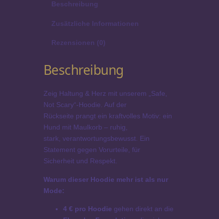
Beschreibung
,
N
Zusätzliche Informationen
o
t
Rezensionen (0)
S
c
Beschreibung
a
r
Zeig Haltung & Herz mit unserem „Safe,
y
Not Scary“-Hoodie. Auf der
|
Rückseite prangt ein kraftvolles Motiv: ein
S
Hund mit Maulkorb – ruhig,
t
stark, verantwortungsbewusst. Ein
a
Statement gegen Vorurteile, für
t
Sicherheit und Respekt.
e
m
Warum dieser Hoodie mehr ist als nur
e
Mode:
n
t
4 € pro Hoodie
gehen direkt an die
H