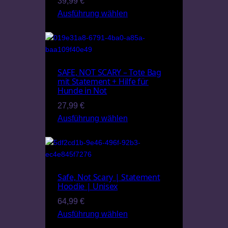
39,99
€
Ausführung wählen
SAFE, NOT SCARY – Tote Bag
mit Statement + Hilfe für
Hunde in Not
27,99
€
Ausführung wählen
Safe, Not Scary | Statement
Hoodie | Unisex
64,99
€
Ausführung wählen