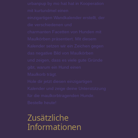
l
urbanpup by mo hat hat in Kooperation
i
mit kurtundmel einen
e
einzigartigen Wandkalender erstellt, der
b
die verschiedenen und
e
charmanten Facetten von Hunden mit
&
Maulkörben präsentiert. Mit diesem
M
Kalender setzen wir ein Zeichen gegen
a
das negative Bild von Maulkörben
u
und zeigen, dass es viele gute Gründe
l
gibt, warum ein Hund einen
k
Maulkorb trägt.
o
Hole dir jetzt diesen einzigartigen
r
Kalender und zeige deine Unterstützung
b
für die maulkorbtragenden Hunde.
-
Bestelle heute!
A
Zusätzliche
w
a
Informationen
r
e